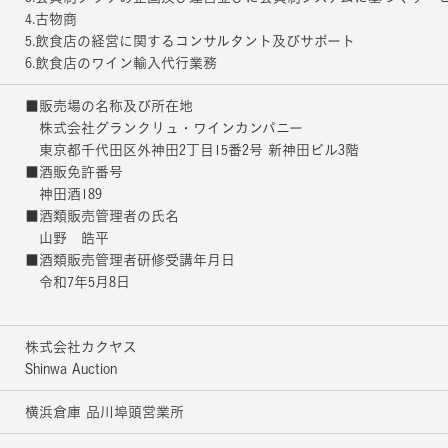
4.古物商
5.飲食店の経営に関するコンサルタント及びサポート
6.飲食店のワイン輸入代行業務
■販売場の名称及び所在地
株式会社グランクリュ・ワインカンパニー
東京都千代田区外神田2丁目15番2号 新神田ビル3階
■酒販免許番号
神田酒189
■酒類販売管理者の氏名
山野 皓平
■酒類販売管理者研修受講年月日
令和7年5月8日
株式会社カクヤス
Shinwa Auction
横浜倉庫 品川埠頭営業所