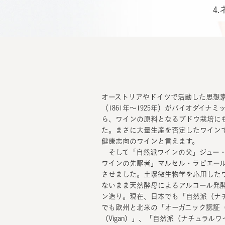
4
オーストリアやドイツで活動した思想
（1861年～1925年）がバイオダイ
ら、ワインの原料となるブドウ栽培に
た。まさに大量生産を否定したワイン
健康志向のワインと言えます。
そして「自然派ワインの父」ジュー・ショ
ワインの先駆者」マルセル・ラピエール（
させました。土壌微生物学を応用した
ないまま天然酵母によるアルコール発
ン造り。現在、日本でも「自然派（ナ
でも欧州と北米の「オーガニック認証（
（Vigan）」、「自然派（ナチュラ