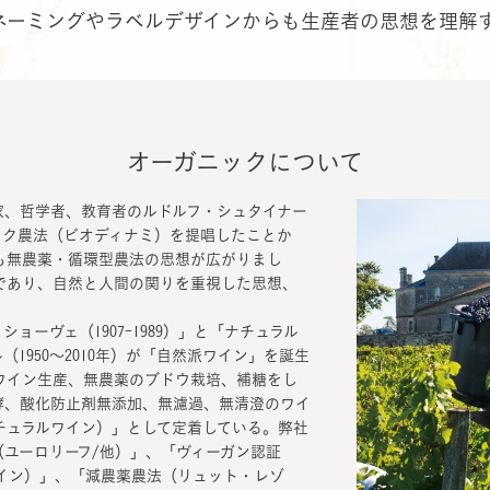
.ネーミングやラベルデザインからも生産者の思想を理解
オーガニックについて
家、哲学者、教育者のルドルフ・シュタイナー
ナミック農法（ビオディナミ）を提唱したことか
も無農薬・循環型農法の思想が広がりまし
であり、自然と人間の関りを重視した思想、
ーヴェ（1907-1989）」と「ナチュラル
1950～2010年）が「自然派ワイン」を誕生
ワイン生産、無農薬のブドウ栽培、補糖をし
酵、酸化防止剤無添加、無濾過、無清澄のワイ
チュラルワイン）」として定着している。弊社
ユーロリーフ/他）」、「ヴィーガン認証
ルワイン）」、「減農薬農法（リュット・レゾ