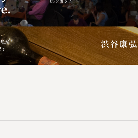
ECショップ
康弘が
です