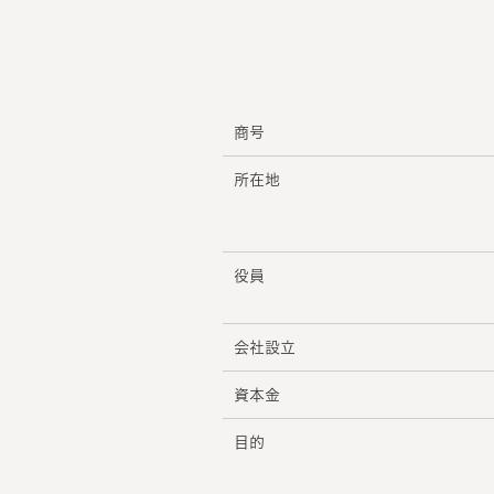
商号
所在地
役員
会社設立
資本金
目的